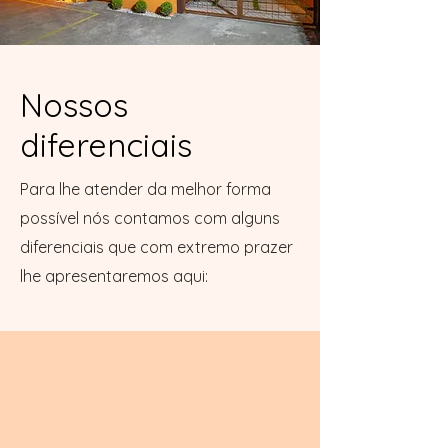
Nossos
diferenciais
Para lhe atender da melhor forma
possível nós contamos com alguns
diferenciais que com extremo prazer
lhe apresentaremos aqui:
Gerador de energia próprio